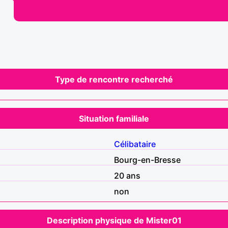
Type de rencontre recherché
Situation familiale
Célibataire
Bourg-en-Bresse
20 ans
non
Description physique de Mister01