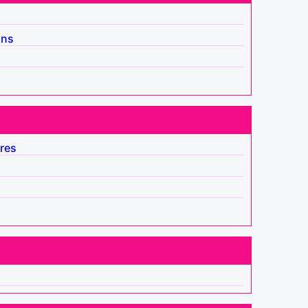
ins
res