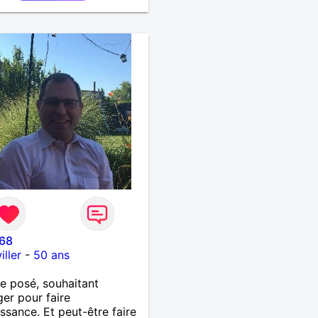
faire la fête de temps en
;-)Je suis papa d’un petit
 de 7 ans dont je
pe en garde alternée.
 à peu près tous les styles
ique. (Oui je suis pas trop
 Jul). Je fais du sport
arder la forme et plutôt
le à regarder. (Enfin je le
en tout cas 😂)
r68
ller
-
50 ans
 posé, souhaitant
er pour faire
ssance. Et peut-être faire