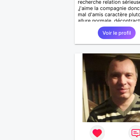
recherche relation sérieus
,j'aime la compagnie donc
mal d'amis caractère plut
allure normale ,décontract
voudrais rencontrer une
Voir le profil
personne aimant la nature
,bricolage ,quelqu'un de s
et naturel à vos claviers
mesdames