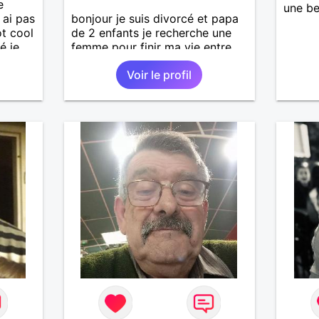
e
une be
 ai pas
bonjour je suis divorcé et papa
ot cool
de 2 enfants je recherche une
é je
femme pour finir ma vie entre
de bonne main merci
Voir le profil
imple