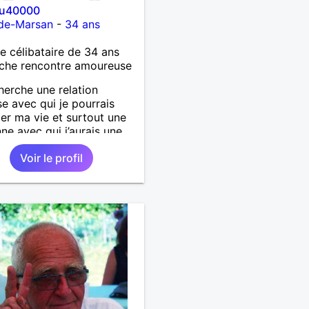
u40000
de-Marsan
-
34 ans
célibataire de 34 ans
che rencontre amoureuse
herche une relation
se avec qui je pourrais
er ma vie et surtout une
ne avec qui j’aurais une
cité avec beaucoup de
Voir le profil
ication, j’ai pas de style
ulier du moment qu’on
ffronter les problèmes de
 à deux et d’être présent
ur l’autre