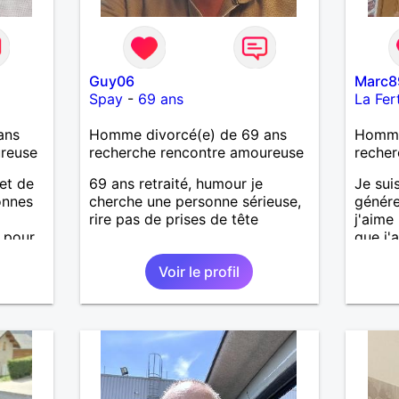
Guy06
Marc8
Spay
-
69 ans
La Fer
ans
Homme divorcé(e) de 69 ans
Homme 
ureuse
recherche rencontre amoureuse
recher
et de
69 ans retraité, humour je
Je sui
onnes
cherche une personne sérieuse,
génére
rire pas de prises de tête
j'aime
 pour
que j'a
ennent
sincèr
Voir le profil
te de
pas qu
j'aime
cherch
et sér