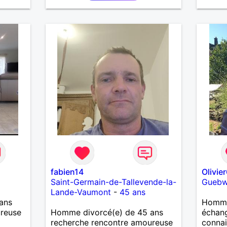
une relation pérenne
aussi 
temps 
garçon
m’occu
J’aime
de mus
fan de
pour g
agréab
pense 
fabien14
Olivie
Saint-Germain-de-Tallevende-la-
Guebwi
Lande-Vaumont
-
45 ans
ans
Homme
ureuse
Homme divorcé(e) de 45 ans
échang
recherche rencontre amoureuse
connai