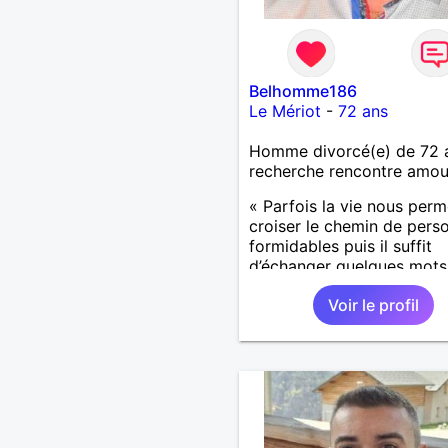
Belhomme186
Le Mériot
-
72 ans
Homme divorcé(e) de 72 
recherche rencontre amo
« Parfois la vie nous perm
croiser le chemin de pers
formidables puis il suffit
d’échanger quelques mots
comprendre qu’elles devi
Voir le profil
importantes et pour le res
notre vie. »