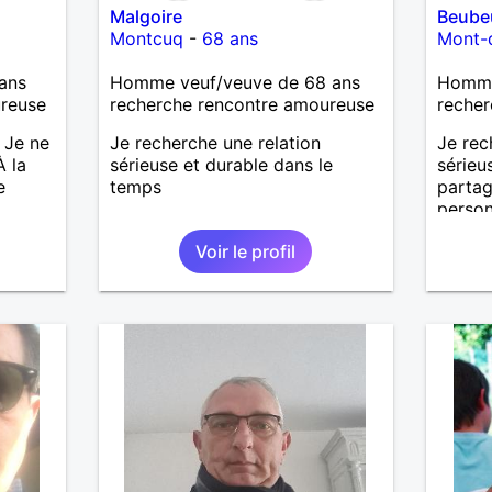
Malgoire
Beube
Montcuq
-
68 ans
Mont-
ans
Homme veuf/veuve de 68 ans
Homme 
ureuse
recherche rencontre amoureuse
recher
 Je ne
Je recherche une relation
Je rec
À la
sérieuse et durable dans le
sérieu
e
temps
partag
person
compli
Voir le profil
commun
partic
peut a
la vie
l’un po