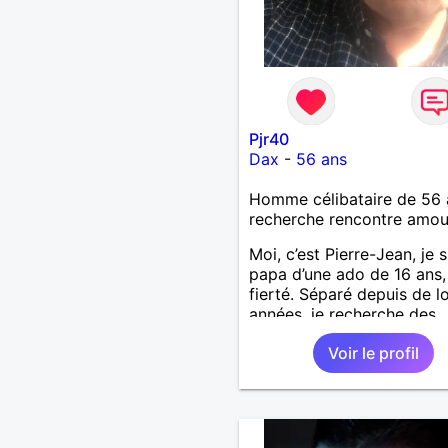
Pjr40
Dax
-
56 ans
Homme célibataire de 56 
recherche rencontre amo
Moi, c’est Pierre-Jean, je s
papa d’une ado de 16 ans
fierté. Séparé depuis de 
années, je recherche des
affinités amicales afin de
Voir le profil
rompre une solitude parfo
difficile à gérer ainsi que 
le vague à l’âme. L’amitié 
extrêmement importante 
yeux mais peut se décline