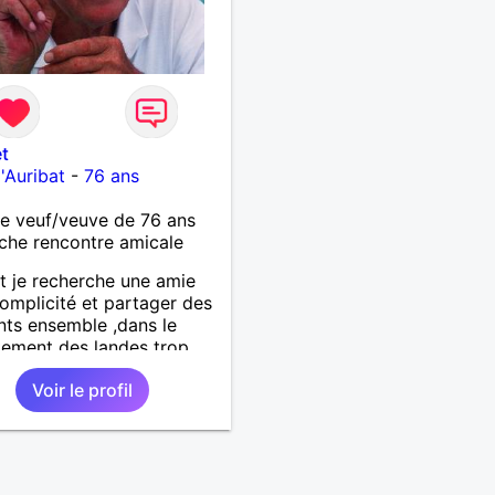
t
'Auribat
-
76 ans
 veuf/veuve de 76 ans
che rencontre amicale
 je recherche une amie
omplicité et partager des
ts ensemble ,dans le
ement des landes trop
'est dèja un échec car la
Voir le profil
e est difficile a tenir ,je
emercie par avance bonne
e ,