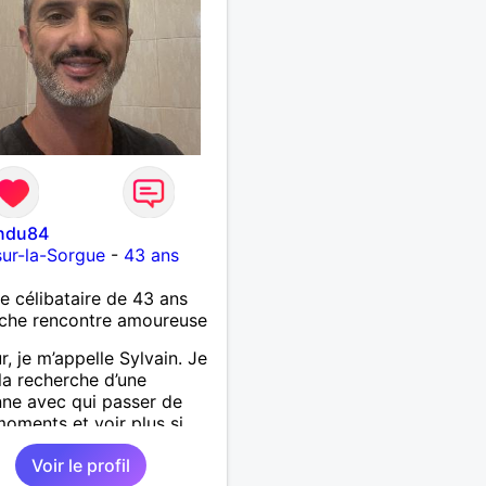
indu84
-sur-la-Sorgue
-
43 ans
célibataire de 43 ans
che rencontre amoureuse
r, je m’appelle Sylvain. Je
 la recherche d’une
ne avec qui passer de
oments et voir plus si
nous correspondons.
Voir le profil
 la nature, les voyages et