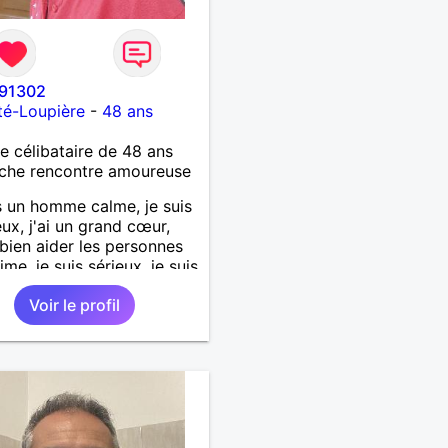
91302
té-Loupière
-
48 ans
célibataire de 48 ans
che rencontre amoureuse
s un homme calme, je suis
ux, j'ai un grand cœur,
 bien aider les personnes
ime, je suis sérieux, je suis
e, je suis honnête, j'aime
Voir le profil
'on joue avec moi et
 pas les mensonges. Je
e une relation amoureuse
ieuse.