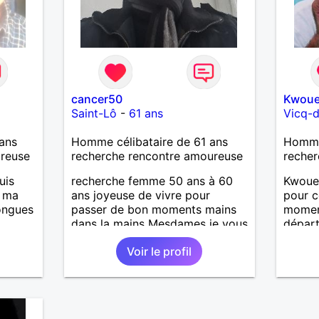
cancer50
Kwoue
Saint-Lô
-
61 ans
Vicq-d
ans
Homme célibataire de 61 ans
Homme
ureuse
recherche rencontre amoureuse
recher
uis
recherche femme 50 ans à 60
Kwouet
, ma
ans joyeuse de vivre pour
pour c
longues
passer de bon moments mains
momen
dans la mains Mesdames je vous
départ
attend de vous lire .
loin c
Voir le profil
is
distanc
casser
vous r
reste
journé
à mes
r en