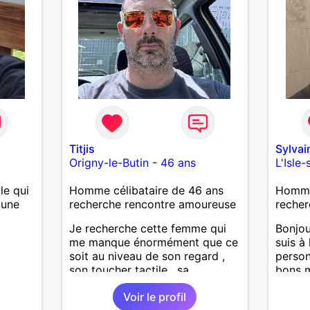
Titjis
Sylva
Origny-le-Butin
-
46 ans
L'Isle
le qui
Homme célibataire de 46 ans
Homme 
 une
recherche rencontre amoureuse
recher
Je recherche cette femme qui
Bonjou
me manque énormément que ce
suis à
soit au niveau de son regard ,
person
son toucher tactile , sa
bons m
simplicité , sa douceur bref tout
nous 
Voir le profil
ces défauts et ses qualités pour
J’aime