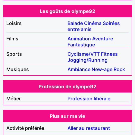
Les goûts de olympe92
Loisirs
Balade
Cinéma
Soirées
entre amis
Films
Animation
Aventure
Fantastique
Sports
Cyclisme/VTT
Fitness
Jogging/Running
Musiques
Ambiance
New-age
Rock
Profession de olympe92
Métier
Profession libérale
Plus sur ma vie
Activité préférée
Aller au restaurant