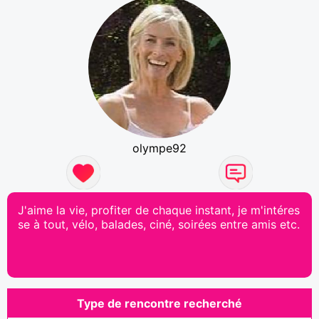
olympe92
J'aime la vie, profiter de chaque instant, je m'intéres
se à tout, vélo, balades, ciné, soirées entre amis etc.
Type de rencontre recherché