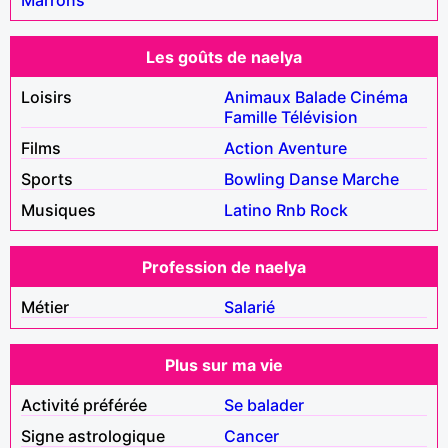
Les goûts de naelya
Loisirs
Animaux
Balade
Cinéma
Famille
Télévision
Films
Action
Aventure
Sports
Bowling
Danse
Marche
Musiques
Latino
Rnb
Rock
Profession de naelya
Métier
Salarié
Plus sur ma vie
Activité préférée
Se balader
Signe astrologique
Cancer