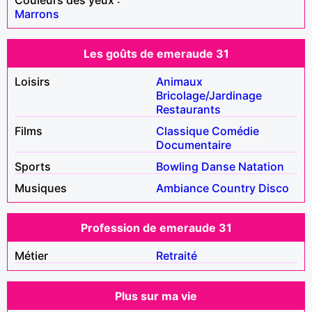
Marrons
Les goûts de emeraude 31
Loisirs
Animaux
Bricolage/Jardinage
Restaurants
Films
Classique
Comédie
Documentaire
Sports
Bowling
Danse
Natation
Musiques
Ambiance
Country
Disco
Profession de emeraude 31
Métier
Retraité
Plus sur ma vie