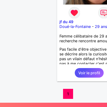
jf du 49
Doué-la-Fontaine
-
29 ans
Femme célibataire de 29 
recherche rencontre amo
Pas facile d'être objectiv
se décrire alors la curiosit
pas un vilain défaut n'hési
pas à me contacter c'est 
sympa pour faire connais
Voir le profil
1