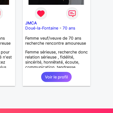
JMCA
Doué-la-Fontaine
-
70 ans
ans
Femme veuf/veuve de 70 ans
ureuse
recherche rencontre amoureuse
e pour
Femme sérieuse, recherche donc
é n'est
relation sérieuse , fidélité,
tez
sincérité, honnêteté, écoute,
plus
communication, tendresse,
sance.
attention
Voir le profil