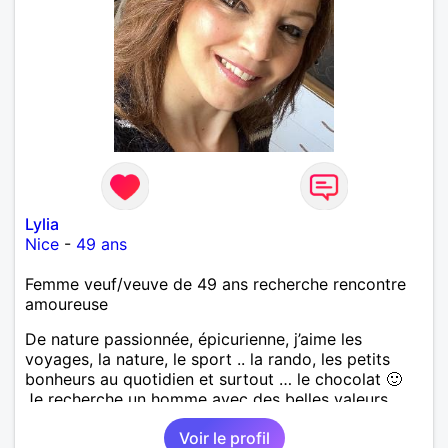
Lylia
Nice
-
49 ans
Femme veuf/veuve de 49 ans recherche rencontre
amoureuse
De nature passionnée, épicurienne, j’aime les
voyages, la nature, le sport .. la rando, les petits
bonheurs au quotidien et surtout … le chocolat 🙂
Je recherche un homme avec des belles valeurs,
respectueux, bienveillant. Une jolie rencontre, un
Voir le profil
feeling, une connexion, pour vivre une belle histoire