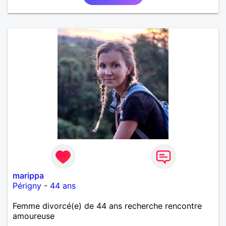
d’amour et profiter de ce que la vie peut nous offrir
de plus beau en retour. Je tiens à préciser, que je
cherche un homme sans enfants, qui ne boit pas et
ne fume pas.
marippa
Périgny
-
44 ans
Femme divorcé(e) de 44 ans recherche rencontre
amoureuse