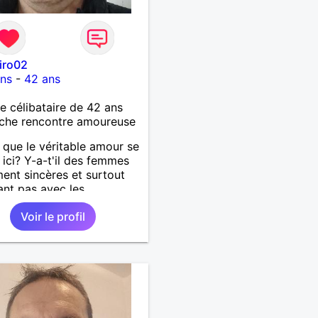
iro02
ons
-
42 ans
célibataire de 42 ans
che rencontre amoureuse
 que le véritable amour se
 ici? Y-a-t'il des femmes
ment sincères et surtout
ant pas avec les
ments des hommes? Etant
Voir le profil
mme protecteur et
illant, je veux continuer
oire et pouvoir enfin
 la petite famille que je
temps. Faux profil,
euse et autres joyeuseté
 votre chemin, vous ne
ressez pas du tout!