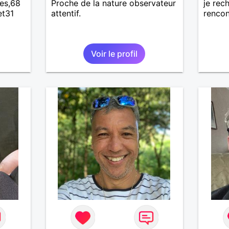
ues,68
Proche de la nature observateur
je rec
et31
attentif.
rencon
Voir le profil