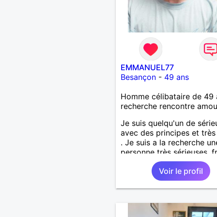
EMMANUEL77
Besançon
-
49 ans
Homme célibataire de 49 
recherche rencontre amo
Je suis quelqu'un de série
avec des principes et très 
. Je suis a la recherche un
personne très sérieuses ,f
et honnête les critères les
Voir le profil
importants, voir accepter
maman divorcer avec son
enfant il n y a aucun prob
S' abstenir au personne n
sérieuse merci. Recherche