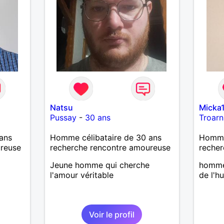
Natsu
Micka
Pussay
-
30 ans
Troarn
ans
Homme célibataire de 30 ans
Homme
ureuse
recherche rencontre amoureuse
recher
Jeune homme qui cherche
homme
l'amour véritable
de l'h
Voir le profil