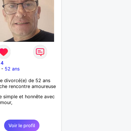
14
-
52 ans
 divorcé(e) de 52 ans
che rencontre amoureuse
 simple et honnête avec
umour,
Voir le profil