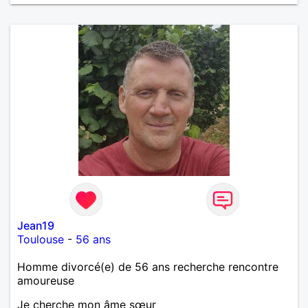
trop fan de Jul). Je fais du sport pour garder la
forme et plutôt agréable à regarder. (Enfin je le
pense en tout cas 😂)
Jean19
Toulouse
-
56 ans
Homme divorcé(e) de 56 ans recherche rencontre
amoureuse
Je cherche mon âme sœur