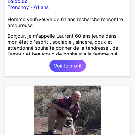
Lolodido
Tronchoy
-
61 ans
Homme veuf/veuve de 61 ans recherche rencontre
amoureuse
Bonjour, je m'appelle Laurent 60 ans jeune dans
mon état d 'esprit , sociable , sincère, doux et
attentionné souhaite donner de la tendresse , de
l'amour et beaucoup de bonheur a la femme qui
souhaitera partager ma vie . Bientôt en retraite a la
Voir le profil
fin de l 'année et libre de toute contrainte. Digne de
confiance à la femme qui voudras m 'en accorder
en toute sincérité. Pour le reste venez me découvrir
par un échange.