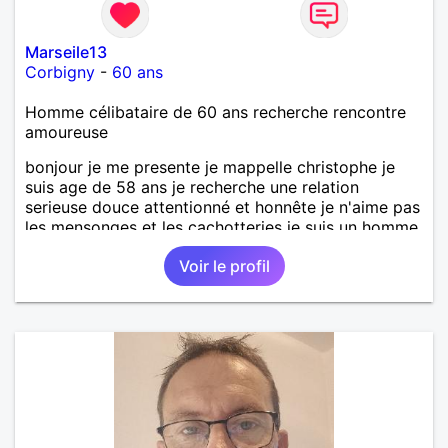
Marseile13
Corbigny
-
60 ans
Homme célibataire de 60 ans recherche rencontre
amoureuse
bonjour je me presente je mappelle christophe je
suis age de 58 ans je recherche une relation
serieuse douce attentionné et honnête je n'aime pas
les mensonges et les cachotteries je suis un homme
sensible doux câlin et franc. PS je n'habite pas à
Voir le profil
Marseille mes fans de l'équipe de l'OM je suis du
département de la Nièvre 58