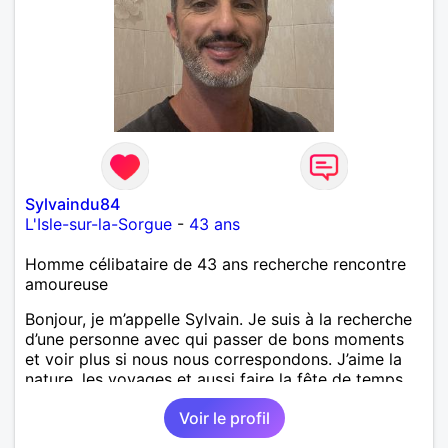
Sylvaindu84
L'Isle-sur-la-Sorgue
-
43 ans
Homme célibataire de 43 ans recherche rencontre
amoureuse
Bonjour, je m’appelle Sylvain. Je suis à la recherche
d’une personne avec qui passer de bons moments
et voir plus si nous nous correspondons. J’aime la
nature, les voyages et aussi faire la fête de temps
en temps ;-)Je suis papa d’un petit garçon de 7 ans
Voir le profil
dont je m’occupe en garde alternée. J’aime à peu
près tous les styles de musique. (Oui je suis pas